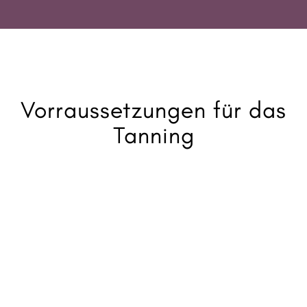
Vorraussetzungen für das
Tanning
Für ein sicheres und effektives Airbrush-
Tanning solltest du einige Voraussetzungen
beachten: Deine Haut sollte gesund und
frei von Verletzungen, Irritationen oder
Hautkrankheiten sein. Am Tag vor deinem
Termin empfiehlt sich ein gründliches